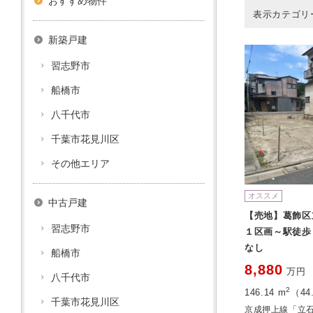
おすすめ物件
表示カテゴリ
新築戸建
習志野市
船橋市
八千代市
千葉市花見川区
その他エリア
オススメ
中古戸建
【売地】葛飾区
習志野市
１区画～駅徒歩
なし
船橋市
8,880
万円
八千代市
2
146.14 m
（44
千葉市花見川区
京成押上線「立