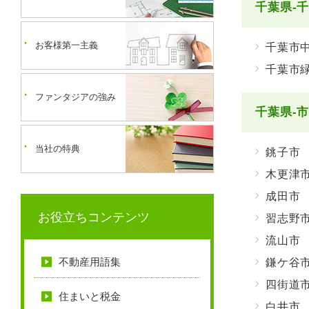
千葉県-
お客様第一主義
千葉市
千葉市
ファンタジアの強み
千葉県-
当社の特典
銚子市
木更津
成田市
お役立ちコンテンツ
習志野
流山市
不動産用語集
鎌ケ谷
四街道
住まいと税金
白井市