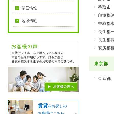
香取市
学区情報
印旛郡
地域情報
香取郡
長生郡
長生郡
安房郡
東京都
東京都
賃貸
をお探しの
お客様はこちら