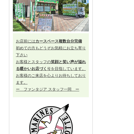
お店前には
カースペース複数台分完備
初めての方もどうぞお気軽にお立ち寄り
下さい
お客様とスタッフの
笑顔と笑い声が溢れ
る暖かいお店づくり
を目指しています。
お客様のご来店を心よりお待ちしており
ます。
ー ファンタジア スタッフ一同 ー