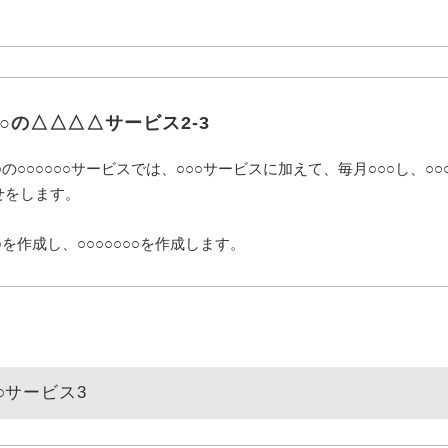
○○の△△△△サービス2-3
○○の○○○○○○サービスでは、○○○サービスに加えて、毎月○○○し、○
せをします。
○を作成し、○○○○○○○を作成します。
○○サービス3