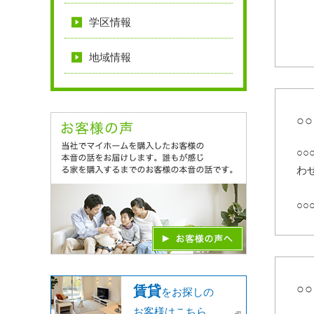
学区情報
地域情報
○
○
わ
○○
○
賃貸
をお探しの
お客様はこちら