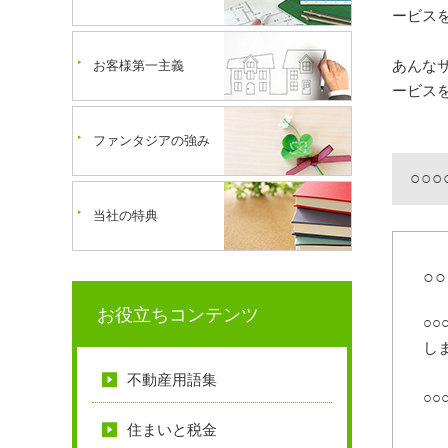
ービス
あんな
お客様第一主義
ービス
ファンタジアの強み
○○
当社の特典
○
お役立ちコンテンツ
○○
し
不動産用語集
○○
住まいと税金