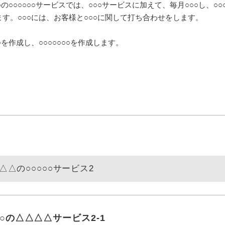
○の○○○○○○サービスでは、○○○サービスに加えて、毎月○○○し、○○
ます。○○○には、お客様と○○○に関して打ち合わせをします。
○を作成し、○○○○○○○を作成します。
△△の○○○○○サービス2
○○の△△△△サービス2-1