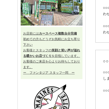
○
わ
○
わ
お店前には
カースペース複数台分完備
初めての方もどうぞお気軽にお立ち寄り
下さい
お客様とスタッフの
笑顔と笑い声が溢れ
る暖かいお店づくり
を目指しています。
○
お客様のご来店を心よりお待ちしており
ます。
○○
ー ファンタジア スタッフ一同 ー
し
○○