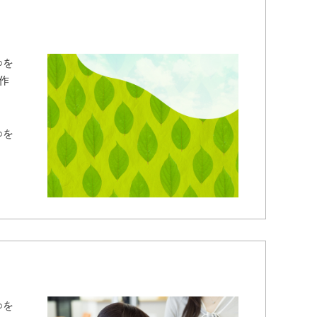
○を
作
○を
○を